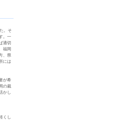
た。そ
す。一
ば適切
、福岡
方、県
所には
者が希
岡の裁
活かし
軽くし