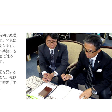
時間が経過
す。問題に
あります。
の業務にも
速に対応
す。
応を要する
また、複数
同時進行で
。