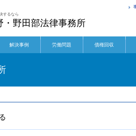
決するなら
野・野田部法律事務所
解決事例
労働問題
債権回収
所
る