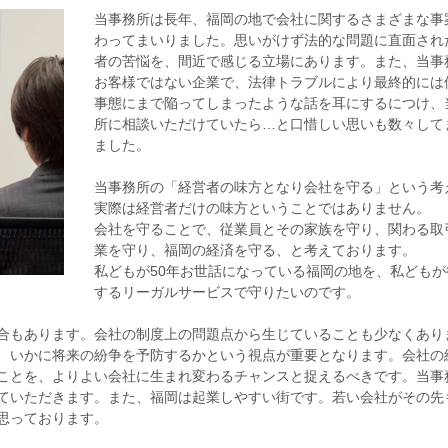
当事務所は長年、福岡の地で会社に関するさまざまな事
わってまいりました。思いがけず法的な問題に直面され
者の苦悩を、間近で感じる立場にあります。また、当事
お客様ではない企業で、法律トラブルにより最終的には
事態にまで陥ってしまったような話を耳にするにつけ、
所に相談いただけていたら…と口惜しい思いも数々して
ました。
当事務所の「経営者の味方となり会社を守る」という考
実際は経営者だけの味方ということではありません。
会社を守ることで、従業員とその家族を守り、関わる取
業を守り、福岡の経済を守る、と考えております。
私どもが50年お世話になっている福岡の地を、私どもが
するリーガルサービスで守りたいのです。
合もあります。会社の制度上の問題点から生じていることも少なくあり
、いかに将来の紛争を予防するかという視点が重要となります。会社の
ことを、よりよい会社に生まれ変わるチャンスと捉えるべきです。当事
ていただきます。また、福岡は起業しやすい街です。若い会社がその先
思っております。