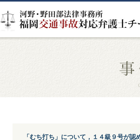
「むち打ち」について，１４級９号が認