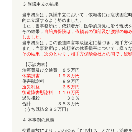
３ 異議申立の結果
当事務所は，異議申立において，依頼者には症状固定
的に立証するよう努めました。
また，当事務所は，依頼者が，医学的所見に沿う現状
その結果，
自賠責保険は，依頼者の頚部及び腰部の痛
しました。
当事務所は，この後遺障害等級認定に基づき，相手方
また，当事務所は，依頼者の休業損害について，様々
その結果，次のとおり，相手方保険会社との間で，総
【示談内容】
治療費及び交通費 ８５万円
休業損害 １９８万円
傷害慰謝料 ８９万円
逸失利益 ６５万円
後遺障害慰謝料 １１０万円
過失相殺 ３０％
合計 ３８３万円
（うち既払金８３万円）
４ 本事例の意義
交通事故により，いわゆる「むち打ち」となり，治療