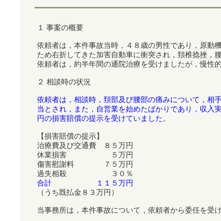
１ 事案の概要
依頼者は，本件事故当時，４８歳の男性であり，原動
ため右折してきた加害自動車に衝突され，頚椎捻挫，
依頼者は，約半年間の通院治療を受けましたが，慢性
２ 相談時の状況
依頼者は，相談時，頚部及び腰部の痛みについて，相
当とされ，また，自営業を始めたばかりであり，収入
円の損害賠償の提示を受けていました
。
【損害賠償の提示】
治療費及び交通費 ８５万円
休業損害 ５万円
傷害慰謝料 ７５万円
過失相殺 ３０％
合計 １１５万円
（うち既払金８３万円）
当事務所は，本件事故について，依頼者から委任を受