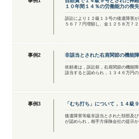
自賠責で１４級９号とされた神
事例1
１０年間１４％の労働能力の喪
訴訟により１２級１３号の後遺障害が
５６７７円増額し、金１２５８万７２
非該当とされた右肩関節の機能
事例2
依頼者は，訴訟前，右肩関節の機能障
該当すると認められ，１３４６万円の
「むち打ち」について，１４級
事例3
後遺障害等級非該当とされた頚部及び
が認められ，相手方保険会社の提示か