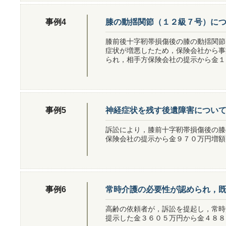
膝の動揺関節（１２級７号）に
事例4
膝前後十字靭帯損傷後の膝の動揺関節
症状が増悪したため，保険会社から事
られ，相手方保険会社の提示から金１
神経症状を残す後遺障害につい
事例5
訴訟により，膝前十字靭帯損傷後の膝
保険会社の提示から金９７０万円増額
常時介護の必要性が認められ，
事例6
高齢の依頼者が，訴訟を提起し，常時
提示した金３６０５万円から金４８８