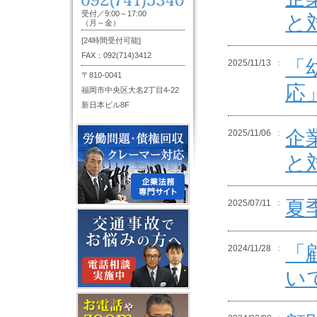
受付／9:00～17:00
と
（月～金）
[24時間受付可能]
FAX：092(714)3412
「
2025/11/13
〒810-0041
応
福岡市中央区大名2丁目4-22
新日本ビル8F
企
2025/11/06
と
夏
2025/07/11
「
2024/11/28
い